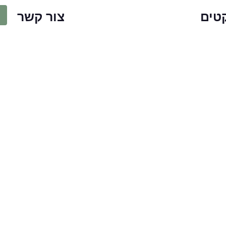
טים
צור קשר
לס